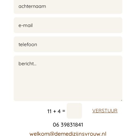
=
VERSTUUR
11 + 4
06 39831841
welkom@demedizijnsvrouw.nl