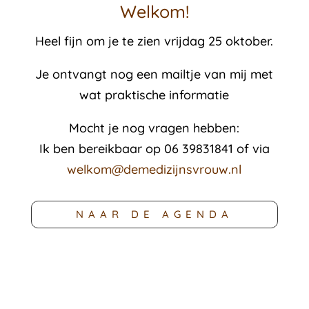
Welkom!
Heel fijn om je te zien vrijdag 25 oktober.
Je ontvangt nog een mailtje van mij met
wat praktische informatie
Mocht je nog vragen hebben:
Ik ben bereikbaar op 06 39831841 of via
welkom@demedizijnsvrouw.nl
NAAR DE AGENDA