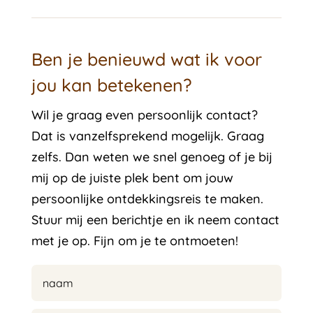
Ben je benieuwd wat ik voor
jou kan betekenen?
Wil je graag even persoonlijk contact?
Dat is vanzelfsprekend mogelijk. Graag
zelfs. Dan weten we snel genoeg of je bij
mij op de juiste plek bent om jouw
persoonlijke ontdekkingsreis te maken.
Stuur mij een berichtje en ik neem contact
met je op. Fijn om je te ontmoeten!